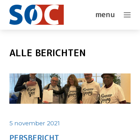
SOC
geeft
DEN
Haagse
In-/ui
senioren
HAAG
een
stem
ALLE BERICHTEN
5 november 2021
PERSBERICHT