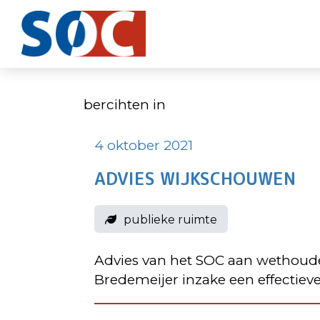
SOC
geeft
Haagse
DEN
senioren
HAAG
een
stem
bercihten in
4 oktober 2021
ADVIES WIJKSCHOUWEN
publieke ruimte
Advies van het SOC aan wethoude
Bredemeijer inzake een effectiev