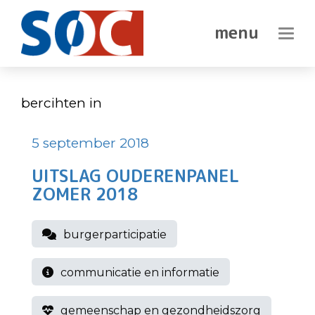
SOC
geeft
DEN
Haagse
In-/ui
senioren
HAAG
een
stem
bercihten in
5 september 2018
UITSLAG OUDERENPANEL
ZOMER 2018
burgerparticipatie
communicatie en informatie
gemeenschap en gezondheidszorg