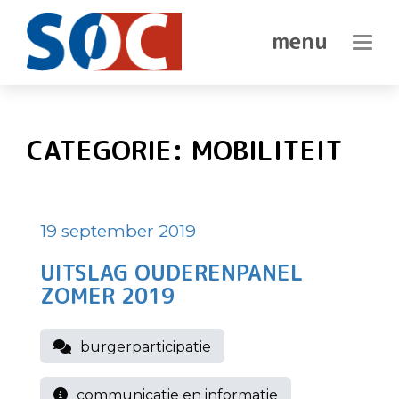
SOC
geeft
DEN
Haagse
In-/ui
senioren
HAAG
een
stem
CATEGORIE:
MOBILITEIT
19 september 2019
UITSLAG OUDERENPANEL
ZOMER 2019
burgerparticipatie
communicatie en informatie